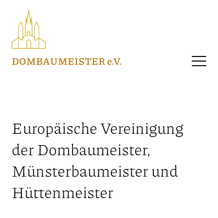
DOMBAUMEISTER e.V.
Europäische Vereinigung
der Dombaumeister,
Münsterbaumeister und
VEREIN
Hüttenmeister
AKTUELLES