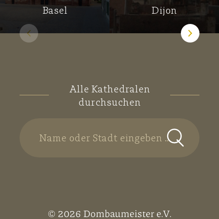
Basel
Dijon
Alle Kathedralen
durchsuchen
Name oder Stadt eingeben ...
© 2026 Dombaumeister e.V.