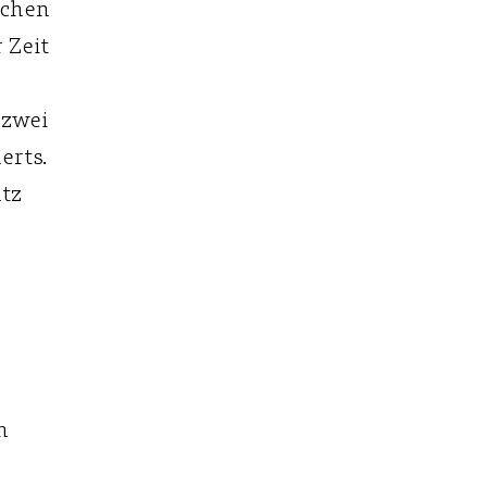
ichen
 Zeit
 zwei
erts.
tz
n