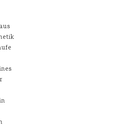
Baus
hetik
aufe
ines
r
in
n
n