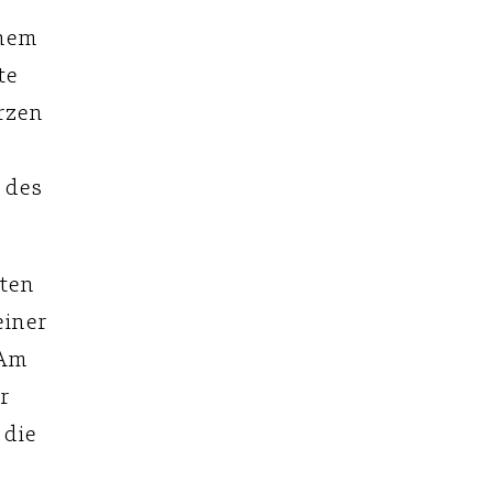
inem
te
rzen
 des
rten
einer
 Am
r
 die