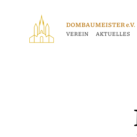
Verein
Aktuelles
DOMBAUMEISTER e.V.
VEREIN
AKTUELLES
DEUTSCHLAND
Konstanz
Münster
Unserer Lieben Frau
Köln
Kölner Dom