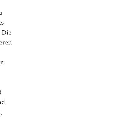
s
ts
 Die
eren
en
)
nd
,