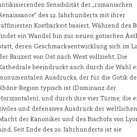
antikisierenden Sensibilität der „romanischen
Renaissance” des 12. Jahrhunderts mit ihrer
raffinierten Kostbarkeit basiert. Während des 
findet ein Wandel hin zur neuen gotischen Äst
statt, deren Geschmacksentwicklung sich im L
der Bauzeit von Ost nach West vollzieht. Die
Kathedrale beeindruckt auch durch die Wahl e
monumentalen Ausdrucks, der für die Gotik de
Rhône-Region typisch ist (Dominanz der
Horizontalen), und durch ihre vier Türme, die e
ziviles und defensives Ausdruck der weltliche
Macht der Kanoniker und des Bischofs von Lyo
sind. Seit Ende des 20. Jahrhunderts ist sie