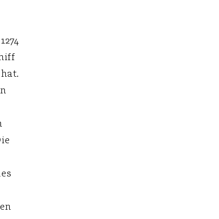
 1274
hiff
 hat.
en
m
ie
des
den