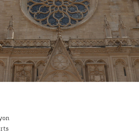
Lyon
rts