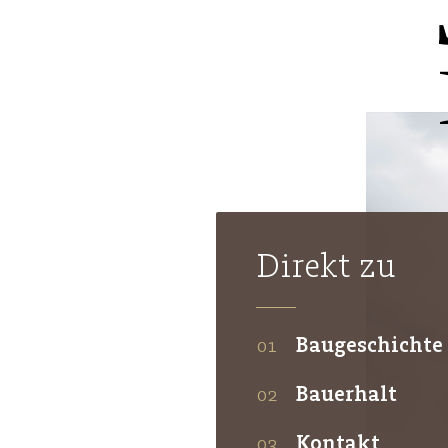
FRANKREICH
SCHWEIZ
Dijon
Kathedrale Saint-
Basel
Basle
Bénigne
Lyon
Kathedrale Saint-
Jean Baptiste
Direkt zu
Baugeschichte
Bauerhalt
Kontakt